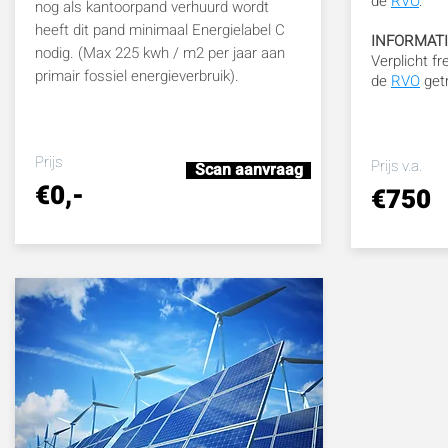
de
RVO
.
nog als kantoorpand verhuurd wordt
heeft dit pand minimaal Energielabel C
INFORMAT
nodig. (Max 225 kwh / m2 per jaar aan
Verplicht f
primair fossiel energieverbruik).
de
RVO
getr
Prijs
Prijs v.a.
Scan aanvraag
€0,-
€750