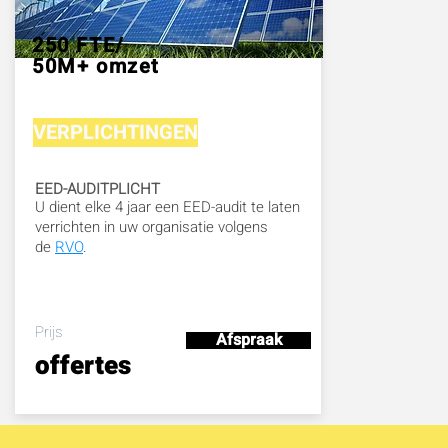
250 FTE/
50M+ omzet
VERPLICHTINGEN
EED-AUDITPLICHT
U dient elke 4 jaar een EED-audit te laten
verrichten in uw organisatie volgens
de
RVO
.
Prijs
Afspraak
offertes