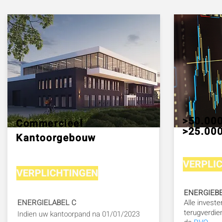
>50.00
Commercieel
>25.00
Kantoorgebouw
VERPLI
VERPLICHTINGEN
ENERGIEB
ENERGIELABEL C
Alle investe
terugverdien
Indien uw kantoorpand na 01/01/2023